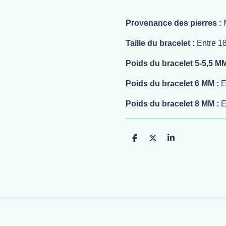
Provenance des pierres :
Taille du bracelet :
Entre 1
Poids du bracelet 5-5,5 M
Poids du bracelet 6 MM :
E
Poids du bracelet 8 MM :
E
P
P
P
a
a
a
r
r
r
t
t
t
a
a
a
g
g
g
e
e
e
r
r
r