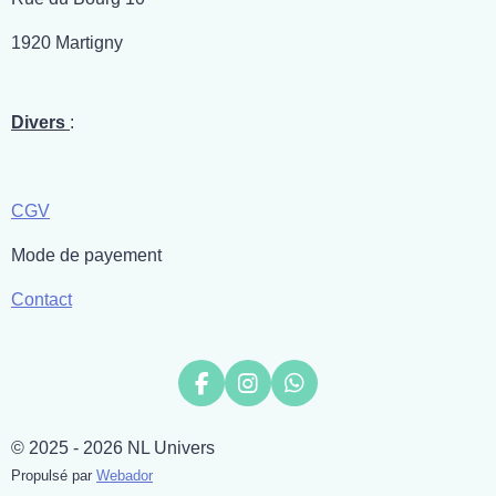
1920 Martigny
Divers
:
CGV
Mode de payement
Contact
F
I
W
a
n
h
c
s
a
© 2025 - 2026 NL Univers
e
t
t
b
a
s
Propulsé par
Webador