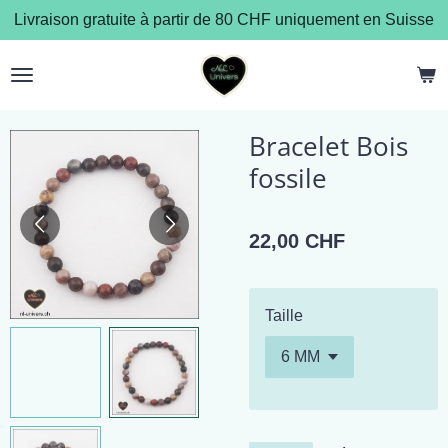
Livraison gratuite à partir de 80 CHF uniquement en Suisse
Passer
au
contenu
principal
Bracelet Bois
fossile
22,00 CHF
Taille