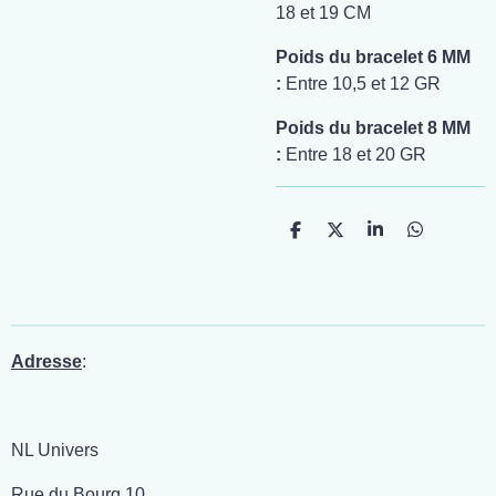
18 et 19 CM
Poids du bracelet 6 MM
:
Entre 10,5 et 12 GR
Poids du bracelet 8 MM
:
Entre 18 et 20 GR
P
P
P
P
a
a
a
a
r
r
r
r
t
t
t
t
a
a
a
a
g
g
g
g
e
e
e
e
r
r
r
r
Adresse
:
NL Univers
Rue du Bourg 10