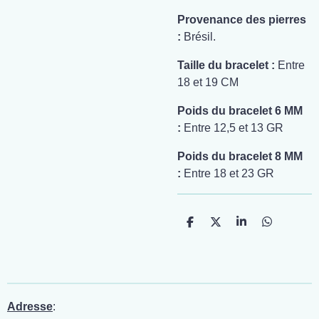
Provenance des pierres
:
Brésil.
Taille du bracelet :
Entre
18 et 19 CM
Poids du bracelet 6 MM
:
Entre 12,5 et 13 GR
Poids du bracelet 8 MM
:
Entre 18 et 23 GR
P
P
P
P
a
a
a
a
r
r
r
r
t
t
t
t
a
a
a
a
g
g
g
g
e
e
e
e
r
r
r
r
Adresse
: