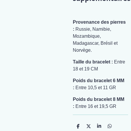
Provenance des pierres
:
Russie, Namibie,
Mozambique,
Madagascar, Brésil et
Norvège.
Taille du bracelet :
Entre
18 et 19 CM
Poids du bracelet 6 MM
:
Entre 10,5 et 11 GR
Poids du bracelet 8 MM
:
Entre 16 et 19,5 GR
P
P
P
P