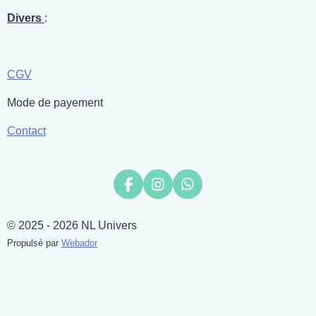
Divers
:
CGV
Mode de payement
Contact
F
I
W
a
n
h
c
s
a
© 2025 - 2026 NL Univers
e
t
t
b
a
s
Propulsé par
Webador
o
g
A
o
r
p
k
a
p
m