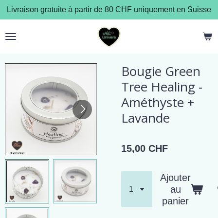
Livraison gratuite à partir de 80 CHF uniquement en Suisse
Passer
au
contenu
principal
Bougie Green
Tree Healing -
Améthyste +
Lavande
15,00 CHF
Ajouter
au
panier