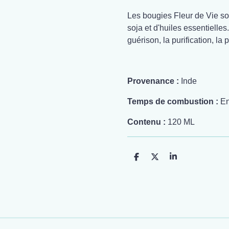
Les bougies Fleur de Vie son
soja et d'huiles essentielles
guérison, la purification, la 
Provenance :
Inde
Temps de combustion :
En
Contenu :
120 ML
P
P
P
a
a
a
r
r
r
t
t
t
a
a
a
g
g
g
e
e
e
r
r
r