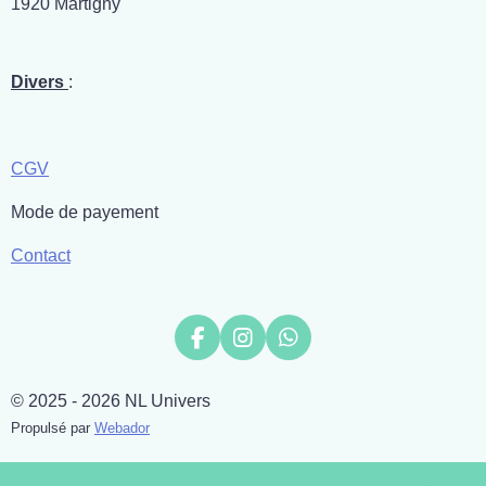
1920 Martigny
Divers
:
CGV
Mode de payement
Contact
F
I
W
a
n
h
c
s
a
© 2025 - 2026 NL Univers
e
t
t
b
a
s
Propulsé par
Webador
o
g
A
o
r
p