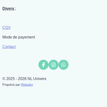
Divers
:
CGV
Mode de payement
Contact
F
I
W
a
n
h
c
s
a
© 2025 - 2026 NL Univers
e
t
t
b
a
s
Propulsé par
Webador
o
g
A
o
r
p
k
a
p
m