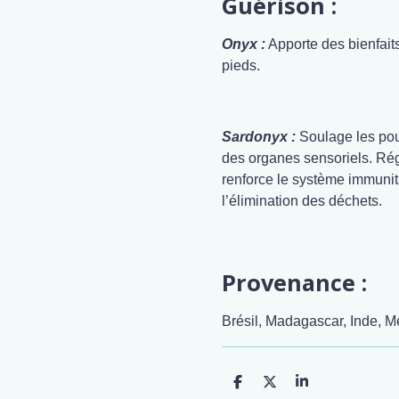
Guérison :
Onyx :
Apporte des bienfaits
pieds.
Sardonyx :
Soulage les poum
des organes sensoriels. Rég
renforce le système immunitai
l’élimination des déchets.
Provenance :
Brésil, Madagascar, Inde, M
P
P
P