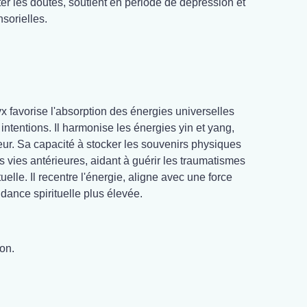
ter les doutes, soutient en période de dépression et
sorielles.
yx favorise l'absorption des énergies universelles
intentions. Il harmonise les énergies yin et yang,
ieur. Sa capacité à stocker les souvenirs physiques
es vies antérieures, aidant à guérir les traumatismes
uelle. Il recentre l'énergie, aligne avec une force
idance spirituelle plus élevée.
ion.