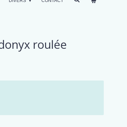
DIVERS
CONTACT
donyx roulée