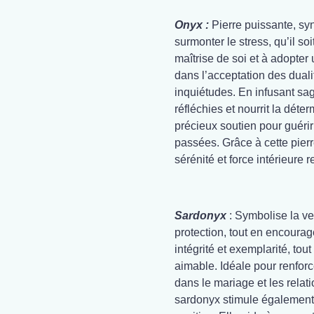
Onyx :
Pierre puissante, syn
surmonter le stress, qu’il so
maîtrise de soi et à adopte
dans l’acceptation des duali
inquiétudes. En infusant sag
réfléchies et nourrit la déter
précieux soutien pour guérir
passées. Grâce à cette pierr
sérénité et force intérieure 
Sardonyx
: Symbolise la ve
protection, tout en encourag
intégrité et exemplarité, tou
aimable. Idéale pour renforcer
dans le mariage et les relatio
sardonyx stimule également l