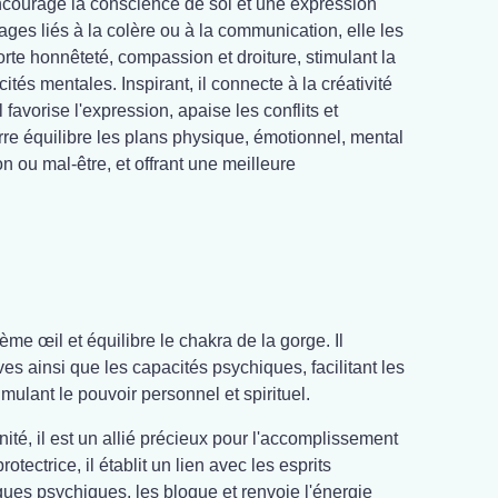
 encourage la conscience de soi et une expression
ges liés à la colère ou à la communication, elle les
orte honnêteté, compassion et droiture, stimulant la
cités mentales. Inspirant, il connecte à la créativité
Il favorise l'expression, apaise les conflits et
rre équilibre les plans physique, émotionnel, mental
ion ou mal-être, et offrant une meilleure
ième œil et équilibre le chakra de la gorge. Il
êves ainsi que les capacités psychiques, facilitant les
imulant le pouvoir personnel et spirituel.
té, il est un allié précieux pour l'accomplissement
rotectrice, il établit un lien avec les esprits
taques psychiques, les bloque et renvoie l'énergie