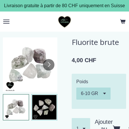
Livraison gratuite à partir de 80 CHF uniquement en Suisse
Passer
au
contenu
principal
Fluorite brute
4,00 CHF
Poids
Ajouter
au