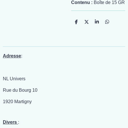
Contenu :
Boîte de 15 GR
P
P
P
P
a
a
a
a
r
r
r
r
t
t
t
t
a
a
a
a
g
g
g
g
e
e
e
e
r
r
r
r
Adresse
:
NL Univers
Rue du Bourg 10
1920 Martigny
Divers
: