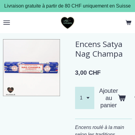
Livraison gratuite à partir de 80 CHF uniquement en Suisse
Passer
au
contenu
principal
Encens Satya
Nag Champa
3,00 CHF
Ajouter
au
panier
Encens roulé à la main
selon les traditions