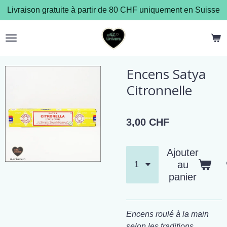
Livraison gratuite à partir de 80 CHF uniquement en Suisse
Passer
au
contenu
principal
Encens Satya
Citronnelle
3,00 CHF
Ajouter
au
panier
Encens roulé à la main
selon les traditions