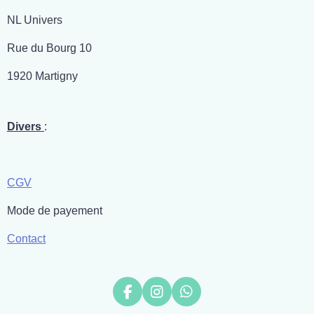
NL Univers
Rue du Bourg 10
1920 Martigny
Divers
:
CGV
Mode de payement
Contact
F
I
W
a
n
h