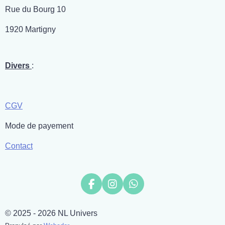
Rue du Bourg 10
1920 Martigny
Divers
:
CGV
Mode de payement
Contact
F
I
W
a
n
h
c
s
a
© 2025 - 2026 NL Univers
e
t
t