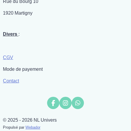
Rue du Bourg 10
1920 Martigny
Divers
:
CGV
Mode de payement
Contact
F
I
W
a
n
h
c
s
a
© 2025 - 2026 NL Univers
e
t
t
b
a
s
Propulsé par
Webador