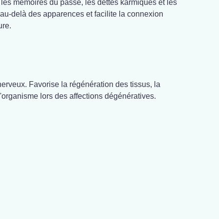
er les mémoires du passé, les dettes karmiques et les
 au-delà des apparences et facilite la connexion
ure.
nerveux. Favorise la régénération des tissus, la
t l'organisme lors des affections dégénératives.