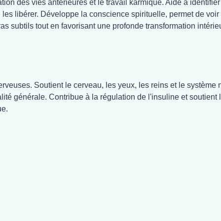
ation des vies antérieures et le travail karmique. Aide à identifi
les libérer. Développe la conscience spirituelle, permet de voir
as subtils tout en favorisant une profonde transformation intérie
nerveuses. Soutient le cerveau, les yeux, les reins et le système 
alité générale. Contribue à la régulation de l'insuline et soutien
ue.