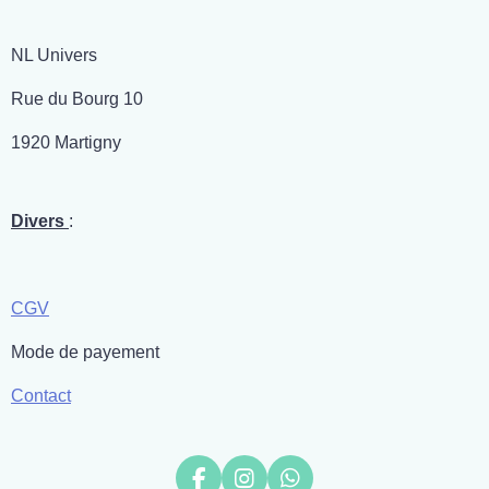
NL Univers
Rue du Bourg 10
1920 Martigny
Divers
:
CGV
Mode de payement
Contact
F
I
W