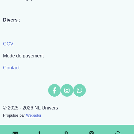
Divers
:
CGV
Mode de payement
Contact
F
I
W
a
n
h
c
s
a
© 2025 - 2026 NL Univers
e
t
t
b
a
s
Propulsé par
Webador
o
g
A
o
r
p
k
a
p