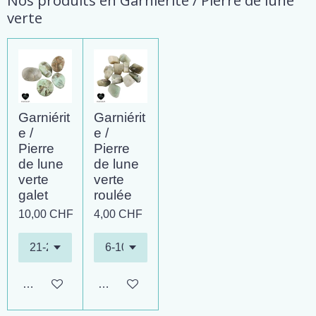
Nos produits en Garniérite / Pierre de lune
verte
Garniérit
Garniérit
e /
e /
Pierre
Pierre
de lune
de lune
verte
verte
galet
roulée
10,00 CHF
4,00 CHF
Ajouter au panier
Ajouter au panier