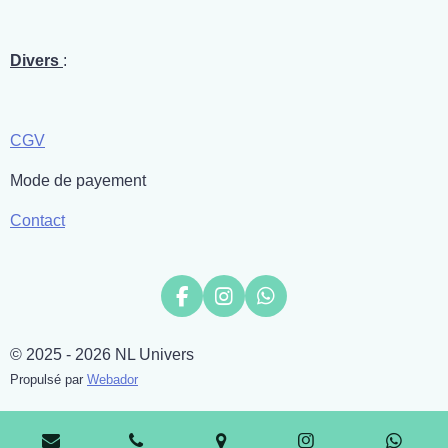
Divers
:
CGV
Mode de payement
Contact
F
I
W
a
n
h
c
s
a
© 2025 - 2026 NL Univers
e
t
t
b
a
s
Propulsé par
Webador
o
g
A
o
r
p
k
a
p