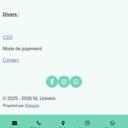
Divers
:
CGV
Mode de payement
Contact
F
I
W
a
n
h
c
s
a
© 2025 - 2026 NL Univers
e
t
t
b
a
s
Propulsé par
Webador
o
g
A
o
r
p
k
a
p
m