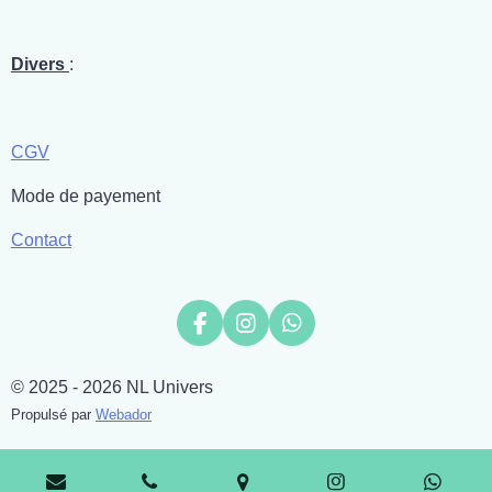
Divers
:
CGV
Mode de payement
Contact
F
I
W
a
n
h
c
s
a
© 2025 - 2026 NL Univers
e
t
t
b
a
s
Propulsé par
Webador
o
g
A
o
r
p
k
a
p