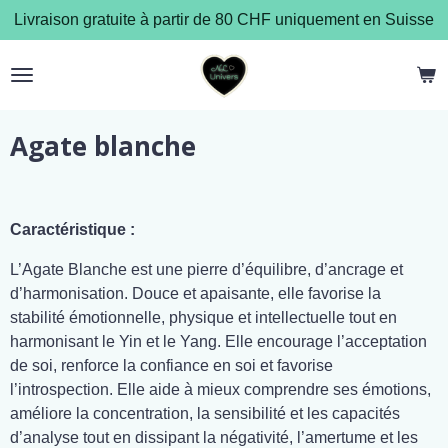
Livraison gratuite à partir de 80 CHF uniquement en Suisse
Passer
au
contenu
principal
Agate blanche
Caractéristique :
L’Agate Blanche est une pierre d’équilibre, d’ancrage et
d’harmonisation. Douce et apaisante, elle favorise la
stabilité émotionnelle, physique et intellectuelle tout en
harmonisant le Yin et le Yang. Elle encourage l’acceptation
de soi, renforce la confiance en soi et favorise
l’introspection. Elle aide à mieux comprendre ses émotions,
améliore la concentration, la sensibilité et les capacités
d’analyse tout en dissipant la négativité, l’amertume et les